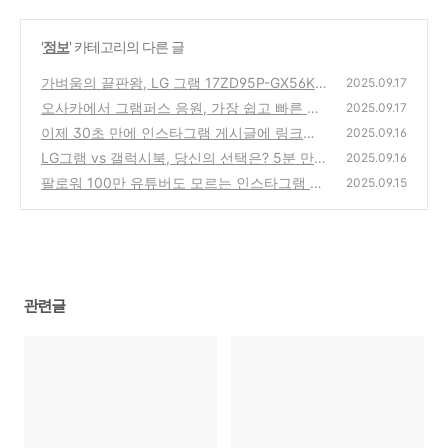
'
정보
' 카테고리의 다른 글
가벼움의 끝판왕, LG 그램 17ZD95P-GX56K
2025.09.17
업그레이드 완전 정복!
오사카에서 그램퍼스 응원, 가장 쉽고 빠른 방
(0)
2025.09.17
법 대공개!
이제 30초 만에 인스타그램 게시글에 링크를
(2)
2025.09.16
걸 수 있습니다!
LG그램 vs 갤럭시북, 당신의 선택은? 5분 만
(1)
2025.09.16
에 결정하는 가장 쉬운 방법!
팔로워 100만 유튜버도 모르는 인스타그램 광
(1)
2025.09.15
고 종류와 쉽고 빠른 방법!
(1)
관련글