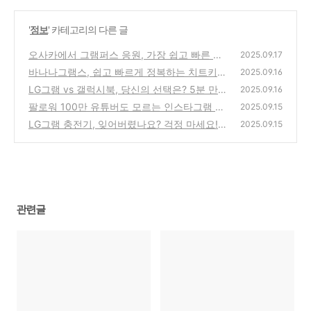
'
정보
' 카테고리의 다른 글
오사카에서 그램퍼스 응원, 가장 쉽고 빠른 방
2025.09.17
법 대공개!
바나나그램스, 쉽고 빠르게 정복하는 치트키
(2)
2025.09.16
대방출!
LG그램 vs 갤럭시북, 당신의 선택은? 5분 만
(0)
2025.09.16
에 결정하는 가장 쉬운 방법!
팔로워 100만 유튜버도 모르는 인스타그램 광
(1)
2025.09.15
고 종류와 쉽고 빠른 방법!
LG그램 충전기, 잊어버렸나요? 걱정 마세요!
(1)
2025.09.15
쉽고 빠른 충전 방법 총정리
(0)
관련글