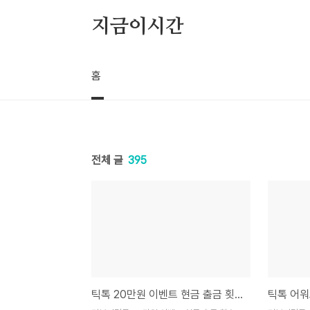
본문 바로가기
지금이시간
홈
전체 글
395
틱톡 20만원 이벤트 현금 출금 횟수 제한 해결하고 전액 수령하는 핵심 공략집