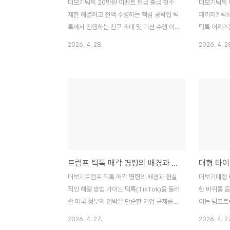
더보기틱톡 20만원 이벤트 현금 출금 횟수
더보기틱톡 
제한 해결하고 전액 수령하는 핵심 공략집 틱
패까지? 틱
톡에서 진행하는 친구 초대 및 미션 수행 이
틱톡 어워즈
벤트는 비교적 큰 금액인 20만원을 보상으로
많은 사랑을
2026. 4. 28.
2026. 4. 2
내세우며 많은 사용자의 관심을 끌고 있습니
축제입니다.
다. 하지만 정작 적립된 금액을 출금하려 할
다양한 기술
때 횟수 제한이나 오류 메시지에 가로막혀 당
사용자들이 
황하는 경우가 많습니다. 본 포스팅에서는 틱
에서는 틱톡
톡 20만원 횟수 해결 방법을 중심으로 막힘
을 분석하고,
없는 현금화 전략을 상세히 정리해 드립니다.
는 실질적인
목차틱톡 20만원 이벤트 출금 시스템의 이해
니다.목차틱
출금 횟수 제한 및 오류가 발생하는 주요 원
능 및 로딩 
인틱톡 20만원 횟수 해결 방법: 단계별 실전
투표 반영 오
트럼프 틱톡 매각 명령의 배경과 현실적인 해결 방법 가이드
가이드출금 성공률을 높이는 계정 관리 및 네
확인 오류 해
트워크 설정유의사항 및 고객센터 활용법1.
성 문제 해
더보기트럼프 틱톡 매각 명령의 배경과 현실
더보기대형 
틱톡 20만원 이벤트 출금 시스템의 이해보상
단계1. 틱톡
적인 해결 방법 가이드 틱톡(TikTok)을 둘러
한 바퀴를 
체계: 신규 사용자..
및 로딩 지연
싼 미국 정부의 압박은 단순한 기업 규제를
어는 덤프트럭
넘어 미중 패권 전쟁의 상징적인 사건으로 자
리 산업 전
2026. 4. 27.
2026. 4. 2
리 잡았습니다. 도널드 트럼프 행정부는 국가
다. 하지만 