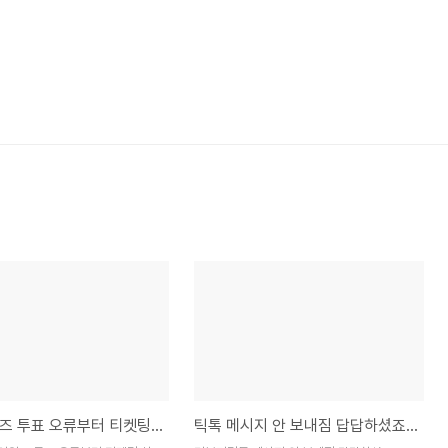
틱톡 어워즈 투표 오류부터 티켓팅 실패까지? 틱톡 어워즈 해결 방법 완벽 가이드
틱톡 메시지 안 보내짐 답답하셨죠? 전송 오류부터 수신 불가까지 완벽 해결 가이드