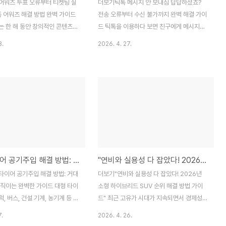
어워즈 투표 오류부터 티켓팅 실
더보기틱톡 메시지 안 보내짐 답답하셨죠?
톡 어워즈 해결 방법 완벽 가이드
전송 오류부터 수신 불가까지 완벽 해결 가이
는 한 해 동안 창의적인 콘텐츠로
드 틱톡을 이용하다 보면 친구에게 메시지를
 받은 크리에이터들을 기념하는
보냈는데 전송이 되지 않거나, 상대방의 메시
8.
2026. 4. 27.
 하지만 참여 과정에서 발생하는
지가 도착하지 않아 당황스러운 순간이 있습
적 오류나 투표 문제로 인해 많은
니다. 소셜 미디어의 핵심인 소통이 막히면
불편을 겪기도 합니다. 본 게시물
서비스 이용에 큰 불편을 겪게 됩니다. 본 가
 어워즈와 관련된 주요 문제점들
이드에서는 다양한 원인에 따른 틱톡 메시지
 이를 즉각적으로 조치할 수 있
해결 방법을 단계별로 상세히 정리해 드립니
 해결 방법을 상세히 정리해 드립
다.목차틱톡 메시지 전송 및 수신 오류의 주
톡 어워즈 투표 페이지 접속 불가
요 원인계정 설정 및 권한 확인을 통한 해결
지연 해결 방법투표권 미지급 및
방법네트워크 및 애플리케이션 상태 점검틱
류 조치 사항계정 인증 및 본인
톡 정책 및 가이드라인 위반 여부 확인최후의
대형 타이어 공기주입 해결 방법: 거대한 바퀴를 움직이는 완벽한 가이드
"연비와 실용성 다 잡았다! 2026년 소형 하이브리드 SUV 순위 해결 방법 가이드"
결 가이드앱 강제 종료 및 호환
수단: 고객센터 문의 및 앱 재설치틱톡 메시
결법고객센터 문의 및 최종 해결
지 전송 및 수신 오류의 주요 원인메시지 기
타이어 공기주입 해결 방법: 거대
더보기"연비와 실용성 다 잡았다! 2026년
 어워즈 투표 페이지 접속 불가능
능이 정상적으로 작동하지 않는 이유는 크게
움직이는 완벽한 가이드 대형 타이
소형 하이브리드 SUV 순위 해결 방법 가이
 해결..
세 가지 카테고리로 나뉩니다...
, 버스, 건설 기계, 농기계 등 우
드" 최근 고유가 시대가 지속되면서 경제성과
반에서 핵심적인 역할을 수행합니
스타일을 동시에 만족시키는 소형 하이브리
7.
2026. 4. 26.
그 압도적인 크기와 부피 때문에
드 SUV에 대한 관심이 뜨겁습니다. 단순히